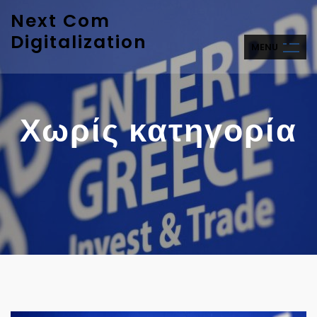
Next Com
Digitalization
M
E
N
U
Χωρίς κατηγορία