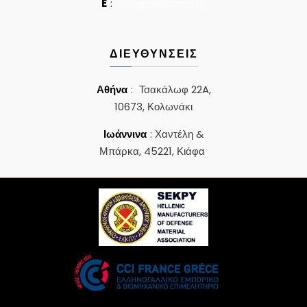
E
:
info@nextcom.gr
ΔΙΕΥΘΥΝΣΕΙΣ
Αθήνα
:
Τσακάλωφ 22A,
10673, Κολωνάκι
Ιωάννινα
: Χαντέλη &
Μπάρκα, 45221, Κιάφα