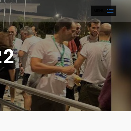
M
E
N
U
22