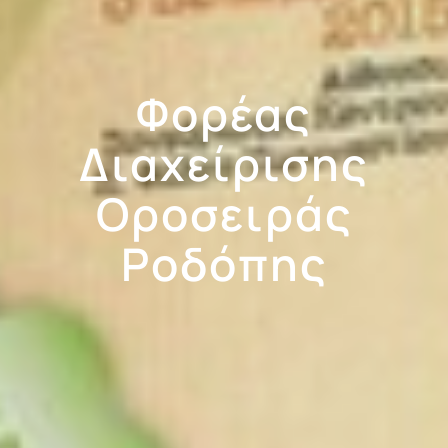
Φορέας
Διαχείρισης
Οροσειράς
Ροδόπης