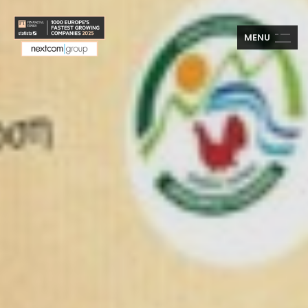
M
E
N
U