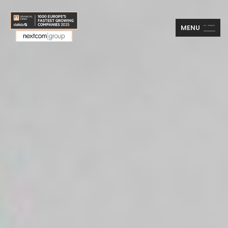
M
E
N
U