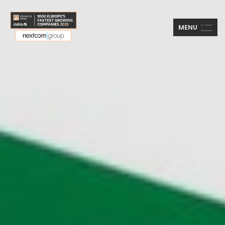
M
E
N
U